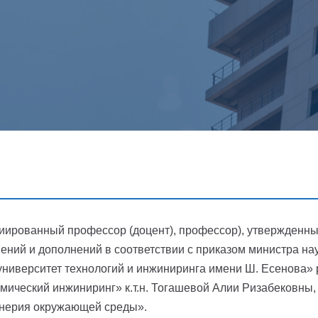
иированный профессор (доцент), профессор), утвержденны
енений и дополнений в соответствии с приказом министра н
ниверситет технологий и инжиниринга имени Ш. Есенова» 
ический инжиниринг» к.т.н. Тогашевой Алии Ризабековны,
енерия окружающей среды».