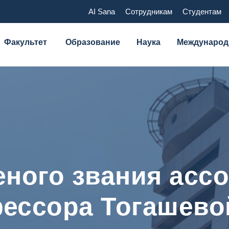
AI Sana
Сотрудникам
Студентам
Факультет
Образование
Наука
Международ
еного звания асс
ессора Тогашевой