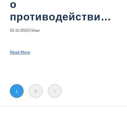
о
противодействии
коррупции
03.10.2023
Khan
Read More
1
2