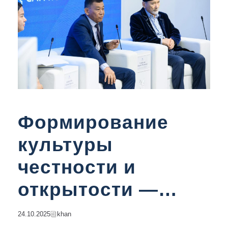
Формирование
культуры
честности и
открытости —
основа снижения
24.10.2025
Khan