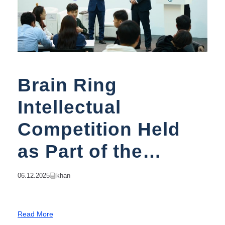
Brain Ring
Intellectual
Competition Held
as Part of the
International Anti-
06.12.2025
Khan
Corruption Day
Read More