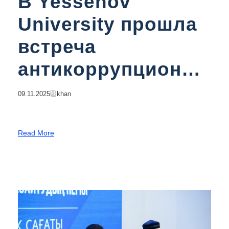
В Yessenov
University прошла
встреча
антикоррупционны
х волонтеров
09.11.2025
Khan
Read More