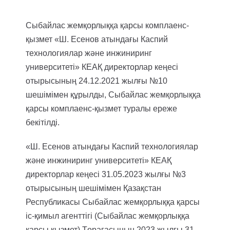
Сыбайлас жемқорлыққа қарсы комплаенс-
қызмет «Ш. Есенов атындағы Каспий
технологиялар және инжиниринг
университеті» КЕАҚ директорлар кеңесі
отырысының 24.12.2021 жылғы №10
шешімімен құрылды, Сыбайлас жемқорлыққа
қарсы комплаенс-қызмет туралы ереже
бекітілді.
«Ш. Есенов атындағы Каспий технологиялар
және инжиниринг университеті» КЕАҚ
директорлар кеңесі 31.05.2023 жылғы №3
отырысының шешімімен Қазақстан
Республикасы Сыбайлас жемқорлыққа қарсы
іс-қимыл агенттігі (Сыбайлас жемқорлыққа
қарсы қызмет) Төрағасының 2023 жылғы 31