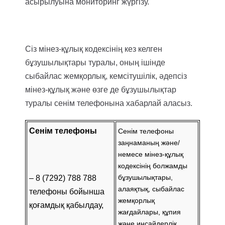
асырылуына мониторинг жүргізу.
Сіз мінез-құлық кодексінің кез келген
бұзушылықтары туралы, оның ішінде
сыбайлас жемқорлық, кемсітушілік, әдепсіз
мінез-құлық және өзге де бұзушылықтар
туралы сенім телефонына хабарлай аласыз.
Сенім телефоны
Сенім телефоны
заңнаманың және/
немесе мінез-құлық
кодексінің болжамды
бұзушылықтары,
– 8 (7292) 788 788
алаяқтық, сыбайлас
телефоны бойынша
жемқорлық
қоғамдық қабылдау,
жағдайлары, құпия
және инсайдерлік