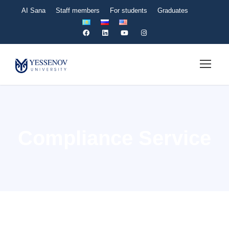
AI Sana
Staff members
For students
Graduates
Compliance Service