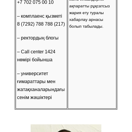
+7 702 075 00 10
ақпаратты рұқсатсыз
жария ету туралы
– комплаенс қызметі
хабарлау арнасы
8 (7292) 788 788 (217)
болып табылады.
– ректордың блогы
– Call center 1424
нөмірі бойынша
– университет
ғимараттары мен
жатақханаларындағы
сенім жәшіктері