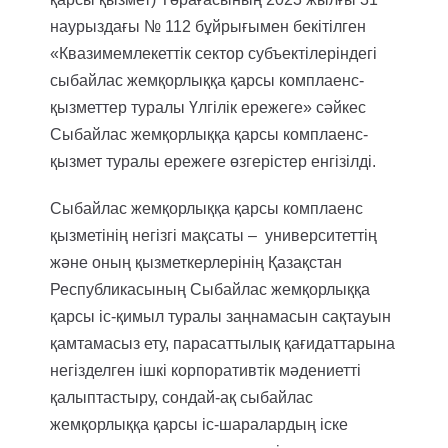
наурыздағы № 112 бұйрығымен бекітілген
«Квазимемлекеттік сектор субъектілеріндегі
сыбайлас жемқорлыққа қарсы комплаенс-
қызметтер туралы Үлгілік ережеге» сәйкес
Сыбайлас жемқорлыққа қарсы комплаенс-
қызмет туралы ережеге өзгерістер енгізілді.
Сыбайлас жемқорлыққа қарсы комплаенс
қызметінің негізгі мақсаты – университеттің
және оның қызметкерлерінің Қазақстан
Республикасының Сыбайлас жемқорлыққа
қарсы іс-қимыл туралы заңнамасын сақтауын
қамтамасыз ету, парасаттылық қағидаттарына
негізделген ішкі корпоративтік мәдениетті
қалыптастыру, сондай-ақ сыбайлас
жемқорлыққа қарсы іс-шаралардың іске