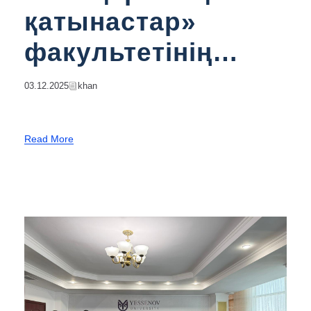
қатынастар»
факультетінің
білім
03.12.2025
Khan
алушыларымен
адалдық сағаты
Read More