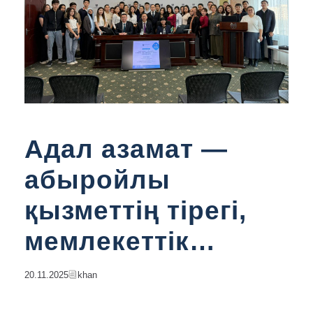
Адал азамат —
абыройлы
қызметтің тірегі,
мемлекеттік
қызмет жүйесінің
20.11.2025
Khan
негізі