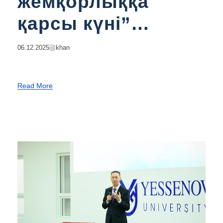
жемқорлыққа
қарсы күні”
аясында БРЭЙН-
06.12.2025
Khan
РИНГ
интеллектуалды
Read More
сайысы өтті