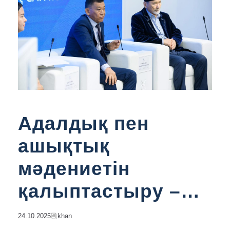
Адалдық пен
ашықтық
мәдениетін
қалыптастыру –
сыбайлас
24.10.2025
Khan