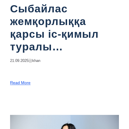
Сыбайлас
жемқорлыққа
қарсы іс-қимыл
туралы
заңнамаларды
21.09.2025
Khan
түсіндіру
Read More