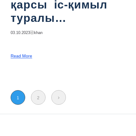
қарсы іс-қимыл
туралы
заңнамаларды
03.10.2023
Khan
түсіндіру
Read More
1
2