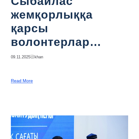
Сыбайлас
жемқорлыққа
қарсы
волонтерлар
кездесуі өтті
09.11.2025
Khan
Read More