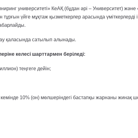
иринг университеті» КеАҚ (бұдан әрі – Университет) және
 тұрғын үйге мұқтаж қызметкерлер арасында үміткерлерді ір
абарлайды.
тау қаласында сатылып алынады.
ріне келесі шарттармен беріледі:
ллион) теңгеге дейін;
кемінде 10% (он) мөлшеріндегі бастапқы жарнаны жинақ ш