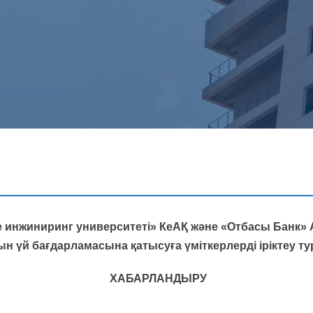
 инжиниринг университеті» КеАҚ және «Отбасы Банк» А
ын үй бағдарламасына қатысуға үміткерлерді іріктеу т
ХАБАРЛАНДЫРУ