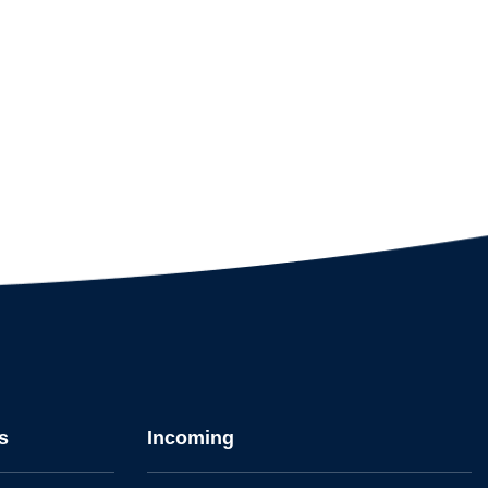
s
Incoming