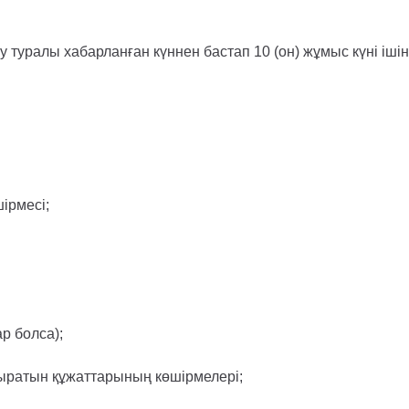
еу туралы хабарланған күннен бастап 10 (он) жұмыс күні іші
ірмесі;
р болса);
дыратын құжаттарының көшірмелері;