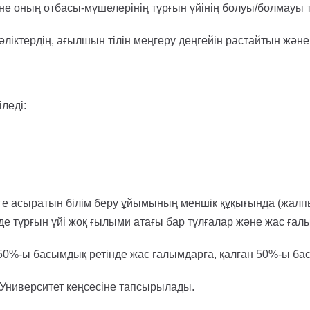
және оның отбасы-мүшелерінің тұрғын үйінің болуы/болмауы
іктердің, ағылшын тілін меңгеру деңгейін растайтын және 
леді:
ге асыратын білім беру ұйымының меншік құқығында (жалпы, ү
де тұрғын үйі жоқ ғылыми атағы бар тұлғалар және жас ғал
0%-ы басымдық ретінде жас ғалымдарға, қалған 50%-ы бас
 Университет кеңсесіне тапсырылады.