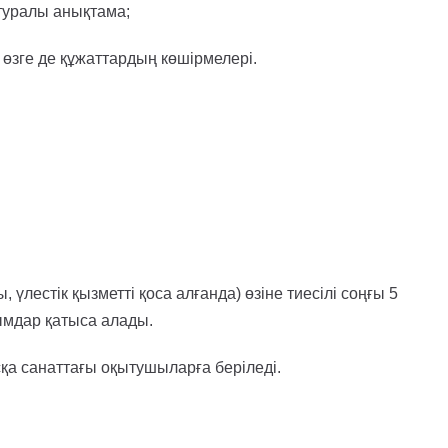
 туралы анықтама;
өзге де құжаттардың көшірмелері.
лестік қызметті қоса алғанда) өзіне тиесілі соңғы 5
ымдар қатыса алады.
қа санаттағы оқытушыларға беріледі.