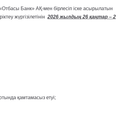
 «Отбасы Банк» АҚ-мен бірлесіп іске асырылатын
іктеу жүргізілетінін
2026 жылдың 26 қаңтар – 2
отында қамтамасыз етуі;