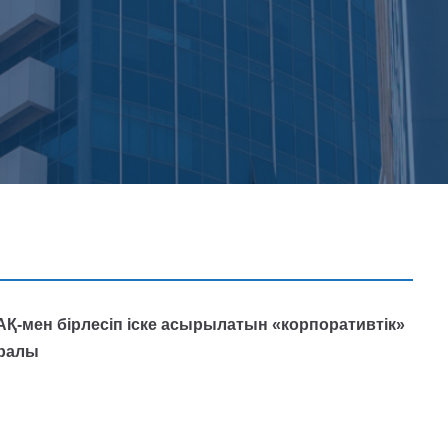
Қ-мен бірлесіп іске асырылатын «корпоративтік»
уралы