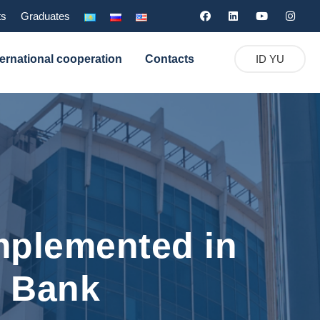
ts
Graduates
ternational cooperation
Contacts
ID YU
mplemented in
y Bank