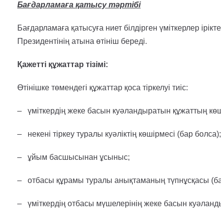
Бағдарламаға қатысу тәртібі
Бағдарламаға қатысуға ниет білдірген үміткерлер ірікт
Президентінің атына өтініш береді.
Қажетті құжаттар тізімі
:
Өтінішке төмендегі құжаттар қоса тіркелуі тиіс:
– үміткердің жеке басын куәландыратын құжаттың көш
– некені тіркеу туралы куәліктің көшірмесі (бар болса);
– ұйым басшысынан ұсыныс;
– отбасы құрамы туралы анықтаманың түпнұсқасы (ба
– үміткердің отбасы мүшелерінің жеке басын куәлан