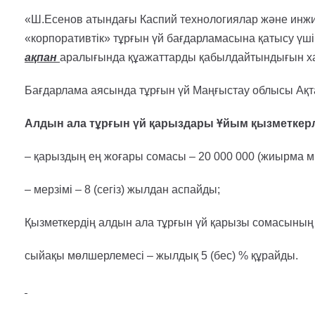
«Ш.Есенов атындағы Каспий технологиялар және инжин
«корпоративтік» тұрғын үй бағдарламасына қатысу үшін
ақпан
аралығында құажаттарды қабылдайтындығын х
Бағдарлама аясында тұрғын үй Маңғыстау облысы Ақ
Алдын ала тұрғын үй қарыздары Ұйым қызметкерле
– қарыздың ең жоғары сомасы – 20 000 000 (жиырма ми
– мерзімі – 8 (сегіз) жылдан аспайды;
Қызметкердің алдын ала тұрғын үй қарызы сомасының 
сыйақы мөлшерлемесі – жылдық 5 (бес) % құрайды.