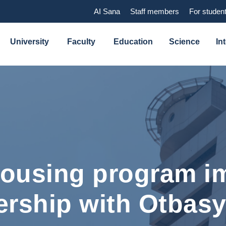
AI Sana
Staff members
For studen
University
Faculty
Education
Science
In
housing program i
ership with Otbas