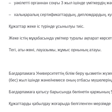
– уәкілетті органнан соңғы 3 жыл ішінде үміткердің 
– халықаралық сертификаттардың, дипломдардың, куәл
Құжаттар жеке іс түрінде ұсынылуы тиіс.
Жеке істің мұқабасында үміткер туралы ақпарат көрсеті
Тегі, аты-жөні, лауазымы, жұмыс орнының атауы.
Бағдарламаға Университеттің білім беру қызметін жүзе
(бес) жыл ішінде және/немесе оның отбасы мүшелерін
Бағдарламаға қатысу барысында бөлінетін қаржының 5
Құжаттарды қабылдау жоғарыда белгіленген мерзімде