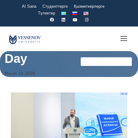
AI Sana
Студенттерге
Қызметкерлерге
Түлектер
Day
Үздіксіз Білім Беру Kz
March 13, 2026