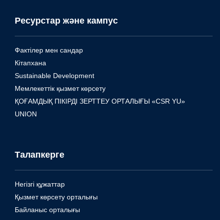
Ресурстар және кампус
Фактілер мен сандар
Кітапхана
Sustainable Development
Мемлекеттік қызмет көрсету
ҚОҒАМДЫҚ ПІКІРДІ ЗЕРТТЕУ ОРТАЛЫҒЫ «CSR YU»
UNION
Талапкерге
Негізгі құжаттар
Қызмет көрсету орталығы
Байланыс орталығы