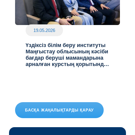
19.05.2026
Үздіксіз білім беру институты
Маңғыстау облысының кәсіби
бағдар беруші мамандарына
арналған курстың қорытынды
сессиясын өткізді
БАСҚА ЖАҢАЛЫҚТАРДЫ ҚАРАУ