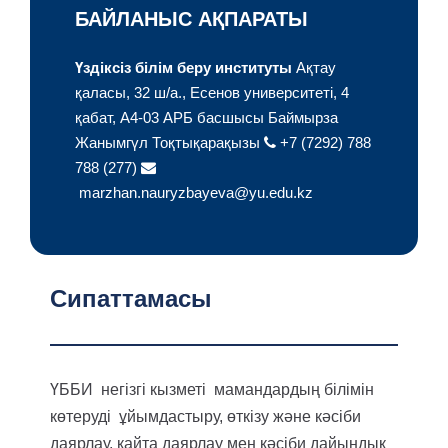
БАЙЛАНЫС АҚПАРАТЫ
Үздіксіз білім беру институты
Ақтау
қаласы, 32 ш/а., Есенов университеті,
4
қабат, A4-03 АРБ басшысы
Баймырза
Жанымгүл Тоқтықарақызы
+7 (7292) 788
788 (277)
marzhan.nauryzbayeva@yu.edu.kz
Сипаттамасы
ҮББИ негізгі кызметі мамандардың білімін
көтеруді ұйымдастыру, өткізу және кәсіби
даярлау, кайта даярлау мен кәсіби дайындық