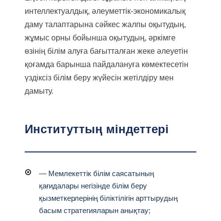
интеллектуалдық, әлеуметтік-экономикалық
даму талаптарына сәйкес жалпы оқытудың,
жұмыс орны бойынша оқытудың, әркімге
өзінің білім алуға бағытталған жеке әлеуетін
қоғамда барынша пайдалануға көмектесетін
үздіксіз білім беру жүйесін жетілдіру мен
дамыту.
Институттың міндеттері
— Мемлекеттік білім саясатының
қағидалары негізінде білім беру
қызметкерлерінің біліктілігін арттырудың
басым стратегияларын анықтау;