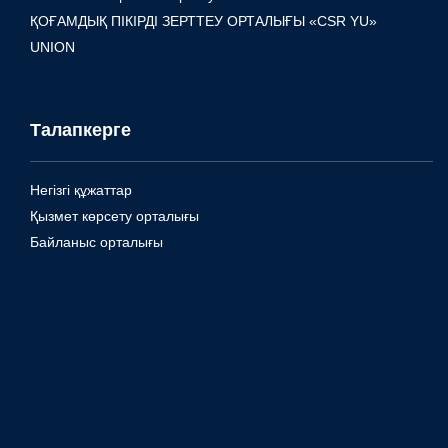
ҚОҒАМДЫҚ ПІКІРДІ ЗЕРТТЕУ ОРТАЛЫҒЫ «CSR YU»
UNION
Талапкерге
Негізгі құжаттар
Қызмет көрсету орталығы
Байланыс орталығы