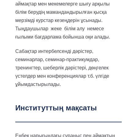
аймақтар мен мекемелерге шығу арқылы
білім берудің мамандандырылған қысқа
мерзімді курстар кезеңдерін ұсынады.
Тыңдаушылар жеке білім алу немесе
ғылыми бағдарлама бойынша оқи алады.
Сабақтар интербелсенді дәрістер,
семинарлар, семинар-практикумдар,
тренингтер, шеберлік дәрістері, дөңгелек
үстелдер мен конференциялар т.б. үлгіде
ұйымдастырылады.
Институттың мақсаты
Еңбек нарығындағы сұраныс пен аймақтың