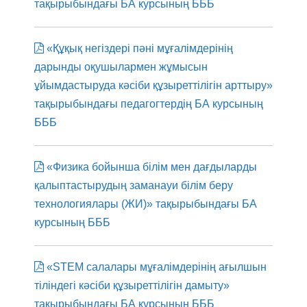
тақырыбындағы БА курсының БББ
«Құқық негіздері пәні мұғалімдерінің
дарынды оқушылармен жұмысын
ұйымдастыруда кәсіби құзыреттілігін арттыру»
тақырыбындағы педагогтердің БА курсының
БББ
«Физика бойынша білім мен дағдыларды
қалыптастырудың заманауи білім беру
технологиялары (ЖИ)» тақырыбындағы БА
курсының БББ
«STEM салалары мұғалімдерінің ағылшын
тіліндегі кәсіби құзыреттілігін дамыту»
тақырыбындағы БА курсының БББ