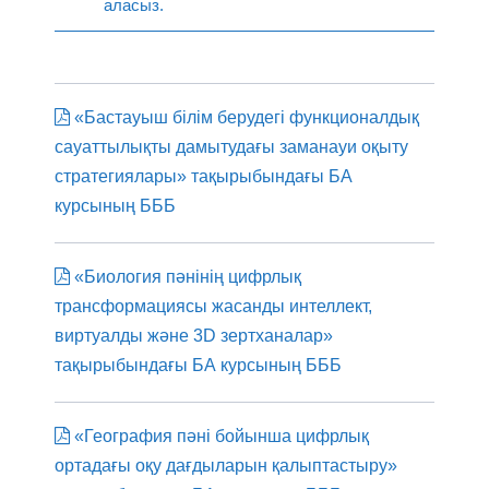
аласыз.
«Бастауыш білім берудегі функционалдық
сауаттылықты дамытудағы заманауи оқыту
стратегиялары» тақырыбындағы БА
курсының БББ
«Биология пәнінің цифрлық
трансформациясы жасанды интеллект,
виртуалды және 3D зертханалар»
тақырыбындағы БА курсының БББ
«География пәні бойынша цифрлық
ортадағы оқу дағдыларын қалыптастыру»