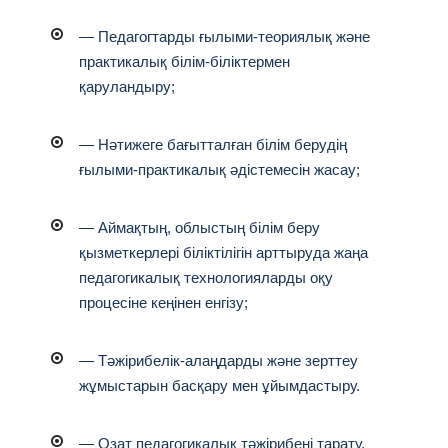
— Педагогтарды ғылыми-теориялық және
практикалық білім-біліктермен
қаруландыру;
— Нәтижеге бағытталған білім берудің
ғылыми-практикалық әдістемесін жасау;
— Аймақтың, облыстың білім беру
қызметкерлері біліктілігін арттыруда жаңа
педагогикалық технологияларды оқу
процесіне кеңінен енгізу;
— Тәжірибелік-алаңдарды және зерттеу
жұмыстарын басқару мен ұйымдастыру.
— Озат педагогикалық тәжірибені тарату,