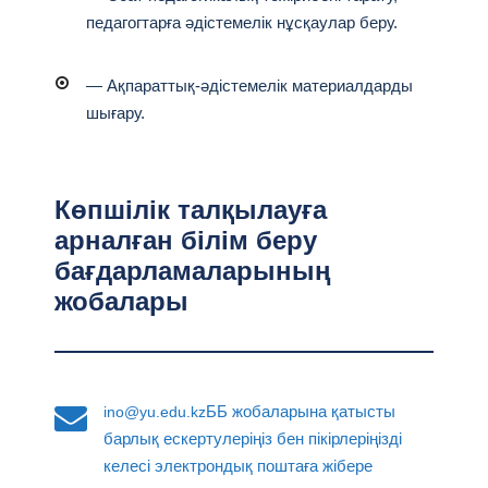
педагогтарға әдістемелік нұсқаулар беру.
— Ақпараттық-әдістемелік материалдарды
шығару.
Көпшілік талқылауға
арналған білім беру
бағдарламаларының
жобалары
ББ жобаларына қатысты
ino@yu.edu.kz
барлық ескертулеріңіз бен пікірлеріңізді
келесі электрондық поштаға жібере