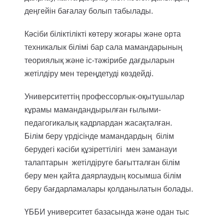
деңгейін бағалау болып табылады.
Кәсіби біліктілікті көтеру жоғары және орта
техникалык білімі бар сала мамандарының
теориялық және іс-тәжірибе дағдыларын
жетілдіру мен тереңдетуді көздейді.
Университеттің профессорлык-оқытушылар
кұрамы мамандандырылған ғылыми-
педагогикалық кадрлардан жасақталған.
Білім беру үрдісінде мамандардың білім
берудегі кәсіби құзіреттілігі мен заманауи
талаптарын жетілдіруге бағытталған білім
беру мен қайта даярлаудың косымша білім
беру бағдарламалары қолданылатын болады.
ҮББИ университет базасында және одан тыс