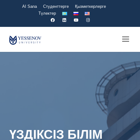
AI Sana
Студенттерге
Қызметкерлерге
Түлектер
ҮЗДІКСІЗ БІЛІМ