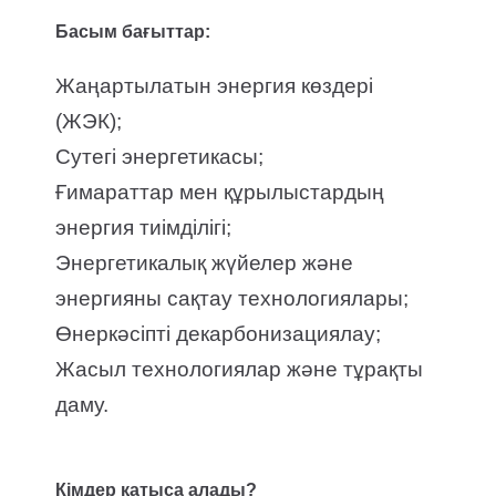
Басым бағыттар:
Жаңартылатын энергия көздері
(ЖЭК);
Сутегі энергетикасы;
Ғимараттар мен құрылыстардың
энергия тиімділігі;
Энергетикалық жүйелер және
энергияны сақтау технологиялары;
Өнеркәсіпті декарбонизациялау;
Жасыл технологиялар және тұрақты
даму.
Кімдер қатыса алады?