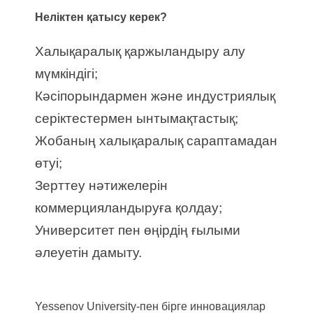
Неліктен қатысу керек?
Халықаралық қаржыландыру алу
мүмкіндігі;
Кәсіпорындармен және индустриялық
серіктестермен ынтымақтастық;
Жобаның халықаралық сараптамадан
өтуі;
Зерттеу нәтижелерін
коммерцияландыруға қолдау;
Университет пен өңірдің ғылыми
әлеуетін дамыту.
Yessenov University-пен бірге инновациялар