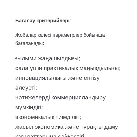
Бағалау критерийлері:
Жобалар келесі параметрлер бойынша
бағаланады:
ғылыми жаңашылдығы;
сала үшін практикалық маңыздылығы;
инновациялылығы және енгізу
әлеуеті;
нәтижелерді коммерцияландыру
мүмкіндігі;
экономикалық тиімділігі;
жасыл экономика және тұрақты даму
қағидаттарына сәйкестігі.