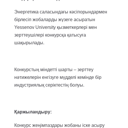
Энергетика саласындағы кәсіпорындармен
бірлесіп жобаларды жүзеге асыратын
Yessenov University қызметкерлері мен
зерттеушілері конкурсқа қатысуға
шақырылады.
Конкурстың міндетті шарты – зерттеу
нәтижелерін енгізуге мүдделі кемінде бір
индустриялық серіктестің болуы.
Қаржыландыру:
Конкурс жеңімпаздары жобаны іске асыру