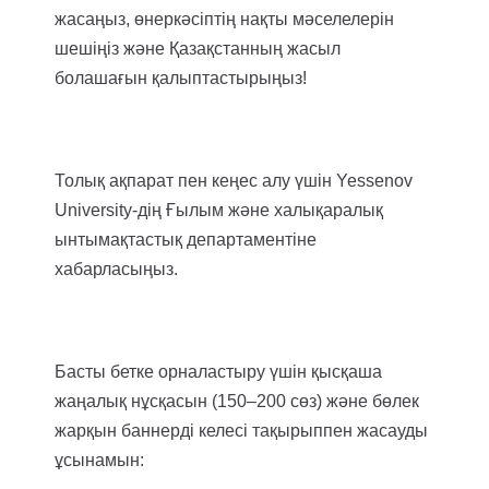
жасаңыз, өнеркәсіптің нақты мәселелерін
шешіңіз және Қазақстанның жасыл
болашағын қалыптастырыңыз!
Толық ақпарат пен кеңес алу үшін Yessenov
University-дің Ғылым және халықаралық
ынтымақтастық департаментіне
хабарласыңыз.
Басты бетке орналастыру үшін қысқаша
жаңалық нұсқасын (150–200 сөз) және бөлек
жарқын баннерді келесі тақырыппен жасауды
ұсынамын: