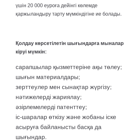
үшін 20 000 еуроға дейінгі көлемде
қаржыландыру тарту мүмкіндігіне ие болады.
Қолдау көрсетілетін шығындарға мыналар
кіруі мүмкін:
сарапшылар қызметтеріне ақы төлеу;
шығын материалдары;
зерттеулер мен сынақтар жүргізу;
нәтижелерді жариялау;
әзірлемелерді патенттеу;
іс-шаралар өткізу және жобаны іске
асыруға байланысты басқа да
шығындар.