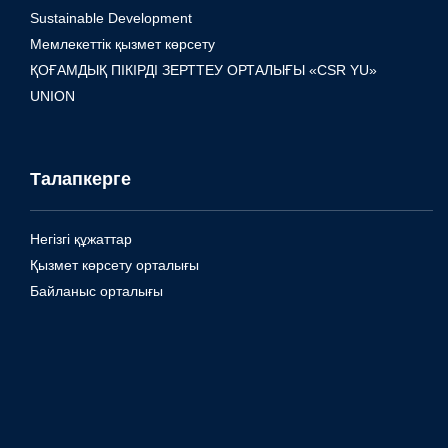
Sustainable Development
Мемлекеттік қызмет көрсету
ҚОҒАМДЫҚ ПІКІРДІ ЗЕРТТЕУ ОРТАЛЫҒЫ «CSR YU»
UNION
Талапкерге
Негізгі құжаттар
Қызмет көрсету орталығы
Байланыс орталығы