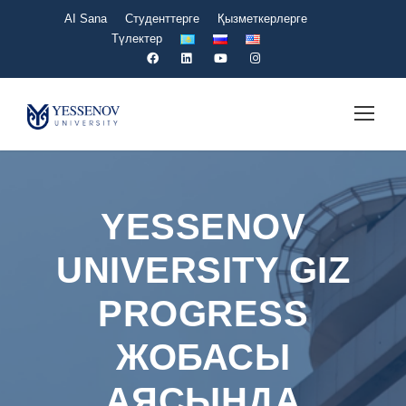
AI Sana
Студенттерге
Қызметкерлерге
Түлектер
YESSENOV
UNIVERSITY GIZ
PROGRESS
ЖОБАСЫ
АЯСЫНДА