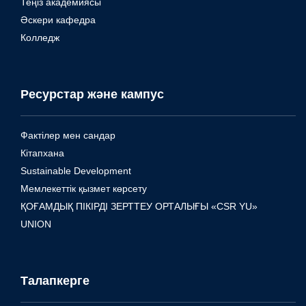
Теңіз академиясы
Әскери кафедра
Колледж
Ресурстар және кампус
Фактілер мен сандар
Кітапхана
Sustainable Development
Мемлекеттік қызмет көрсету
ҚОҒАМДЫҚ ПІКІРДІ ЗЕРТТЕУ ОРТАЛЫҒЫ «CSR YU»
UNION
Талапкерге