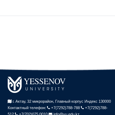
г. Актау, 32 микрорайон,
Главный корпус Индекс 130000
Контактный телефон:
+7(7292)788-788
+7(7292)788-
512
+7(702)075 0010
info@yu.edu.kz