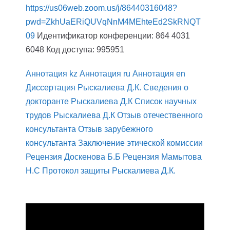
https://us06web.zoom.us/j/86440316048?
pwd=ZkhUaERiQUVqNnM4MEhteEd2SkRNQT
09
Идентификатор конференции: 864 4031
6048
Код доступа: 995951
Аннотация kz
Аннотация ru
Аннотация en
Диссертация Рыскалиева Д.К.
Сведения о
докторанте Рыскалиева Д.К
Список научных
трудов Рыскалиева Д.К
Отзыв отечественного
консультанта
Отзыв зарубежного
консультанта
Заключение этической комиссии
Рецензия Доскенова Б.Б
Рецензия Мамытова
Н.С
Протокол защиты Рыскалиева Д.К.