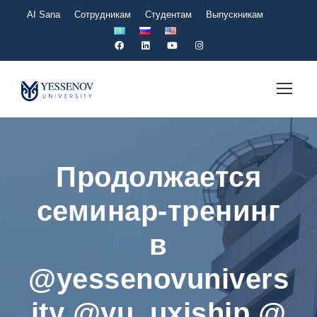
AI Sana
Сотрудникам
Студентам
Выпускникам
Продолжается
семинар-тренинг
в
@yessenovunivers
ity @yu_uxiship @