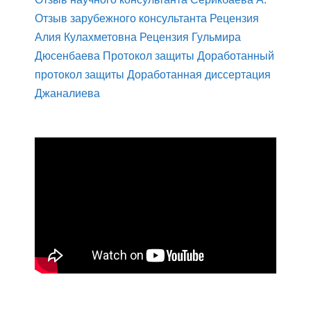
Отзыв зарубежного консультанта
Рецензия
Алия Кулахметовна
Рецензия Гульмира
Дюсенбаева
Протокол защиты
Доработанный
протокол защиты
Доработанная диссертация
Джаналиева