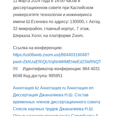
11 марта 2024 года в 16:00 часов в
диссертационном совете при Каспийском
университете технологии и инжиниринга
имени Ш.Есенова по адресу: 130000, г. Актау,
32 микрорайон, главный корпус, 7 этаж,
Шеркала Холл, на платформе Zoom.
Ссылка на конференцию:
https://us06web.zoom.us/j/86440316048?
pwd=ZkhUaERiQUVqNnM4MEhteEd2SkRNQT
09
Идентификатор конференции: 864 4031
6048
Код доступа: 995951
Аннотация kz
Аннотация ru
Аннотация en
Диссертация Джаналиева Н.Ш.
Состав
временных членов диссертационного совета
Список научных трудов Джаналиева Н.Ш.
Отзыв научного консультанта Серикбаева А.