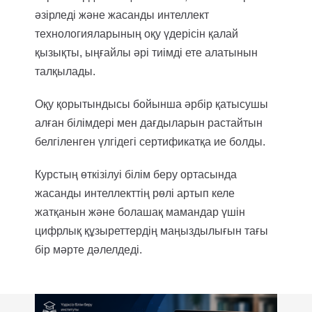
әзірледі және жасанды интеллект
технологияларының оқу үдерісін қалай
қызықты, ыңғайлы әрі тиімді ете алатынын
талқылады.
Оқу қорытындысы бойынша әрбір қатысушы
алған білімдері мен дағдыларын растайтын
белгіленген үлгідегі сертификатқа ие болды.
Курстың өткізілуі білім беру ортасында
жасанды интеллекттің рөлі артып келе
жатқанын және болашақ мамандар үшін
цифрлық құзыреттердің маңыздылығын тағы
бір мәрте дәлелдеді.