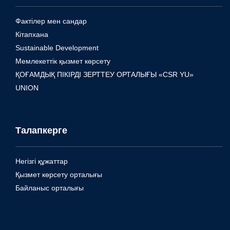
Фактілер мен сандар
Кітапхана
Sustainable Development
Мемлекеттік қызмет көрсету
ҚОҒАМДЫҚ ПІКІРДІ ЗЕРТТЕУ ОРТАЛЫҒЫ «CSR YU»
UNION
Талапкерге
Негізгі құжаттар
Қызмет көрсету орталығы
Байланыс орталығы