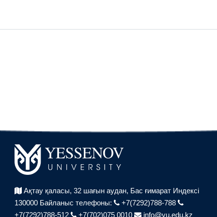
Ақтау қаласы, 32 шағын аудан,
Бас ғимарат Индексі
130000
Байланыс телефоны:
+7(7292)788-788
+7(7292)788-512
+7(702)075 0010
info@yu.edu.kz