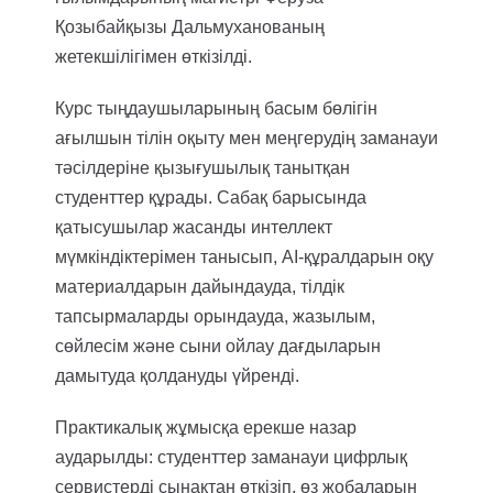
Қозыбайқызы Дальмуханованың
жетекшілігімен өткізілді.
Курс тыңдаушыларының басым бөлігін
ағылшын тілін оқыту мен меңгерудің заманауи
тәсілдеріне қызығушылық танытқан
студенттер құрады. Сабақ барысында
қатысушылар жасанды интеллект
мүмкіндіктерімен танысып, AI-құралдарын оқу
материалдарын дайындауда, тілдік
тапсырмаларды орындауда, жазылым,
сөйлесім және сыни ойлау дағдыларын
дамытуда қолдануды үйренді.
Практикалық жұмысқа ерекше назар
аударылды: студенттер заманауи цифрлық
сервистерді сынақтан өткізіп, өз жобаларын