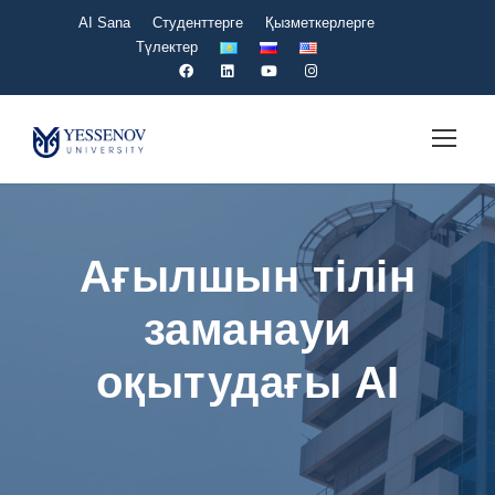
AI Sana
Студенттерге
Қызметкерлерге
Түлектер
Ағылшын тілін
заманауи
оқытудағы AI