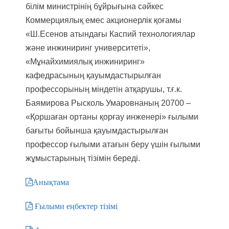
білім министрінің бұйрығына сәйкес
Коммерциялық емес акционерлік қоғамы
«Ш.Есенов атындағы Каспий технологиялар
және инжиниринг университеті»,
«Мұнайхимиялық инжиниринг»
кафедрасының қауымдастырылған
профессорының міндетін атқарушы, т.ғ.к.
Баямирова Рысколь Умаровнаның 20700 –
«Қоршаған ортаны қорғау инженері» ғылыми
бағыты бойынша қауымдастырылған
профессор ғылыми атағын беру үшін ғылыми
жұмыстарының тізімін береді.
Анықтама
Ғылыми еңбектер тізімі