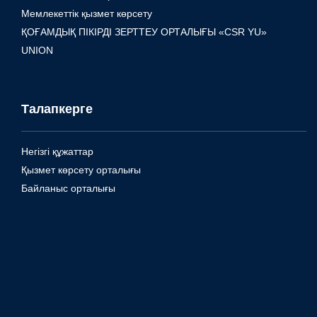
Мемлекеттік қызмет көрсету
ҚОҒАМДЫҚ ПІКІРДІ ЗЕРТТЕУ ОРТАЛЫҒЫ «CSR YU»
UNION
Талапкерге
Негізгі құжаттар
Қызмет көрсету орталығы
Байланыс орталығы