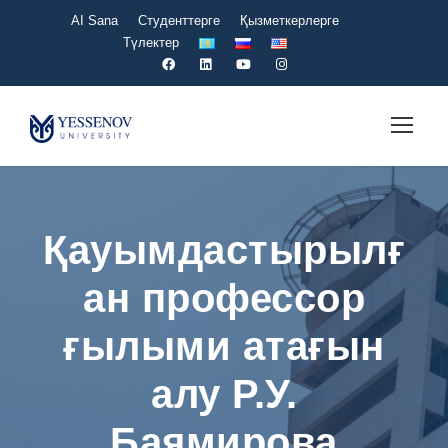
AI Sana
Студенттерге
Қызметкерлерге
Түлектер
Қауымдастырылғ
ан профессор
ғылыми атағын
алу Р.У.
Баямирова