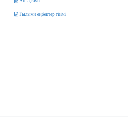
Анықтама
Ғылыми еңбектер тізімі