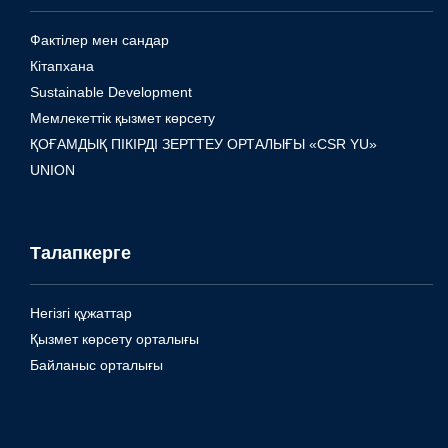
Фактілер мен сандар
Кітапхана
Sustainable Development
Мемлекеттік қызмет көрсету
ҚОҒАМДЫҚ ПІКІРДІ ЗЕРТТЕУ ОРТАЛЫҒЫ «CSR YU»
UNION
Талапкерге
Негізгі құжаттар
Қызмет көрсету орталығы
Байланыс орталығы