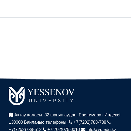
Ақтау қаласы, 32 шағын аудан,
Бас ғимарат Индексі
130000
Байланыс телефоны:
+7(7292)788-788
+7(7292)788-512
+7(702)075 0010
info@yu.edu.kz