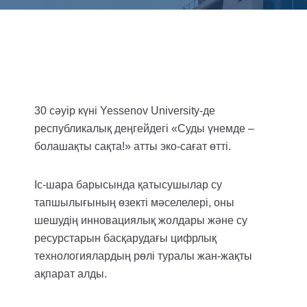
30 сәуір күні Yessenov University-де
республикалық деңгейдегі «Суды үнемде –
болашақты сақта!» атты эко-сағат өтті.
Іс-шара барысында қатысушылар су
тапшылығының өзекті мәселелері, оны
шешудің инновациялық жолдары және су
ресурстарын басқарудағы цифрлық
технологиялардың рөлі туралы жан-жақты
ақпарат алды.