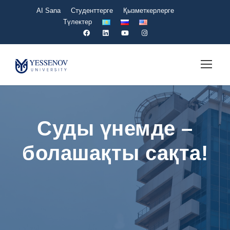
AI Sana
Студенттерге
Қызметкерлерге
Түлектер
Суды үнемде –
болашақты сақта!