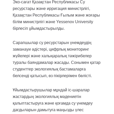
Эко-сағат Қазақстан Республикасы Су
ресурстары және ирригация министрлігі,
Қазақстан Республикасы Ғылым және жоғары
білім министрлігі және Yessenov University
бірлесіп ұйымдастырылды.
Сарапшылар су ресурстарын үнемдеудің
заманауи әдістері, цифрлық мониторинг
жүйелері және халықаралық тәжірибелер
туралы баяндамалар жасады. Сонымен қатар
студенттер экологиялық бастамаларға
белсенді қатысып, өз пікірлерімен бөлісті.
Ұйымдастырушылар мұндай іс-шаралар
жастардың экологиялық мәдениетін
қалыптастыруға және қоғамда су үнемдеу
дағдыларын дамытуға маңызды үлес