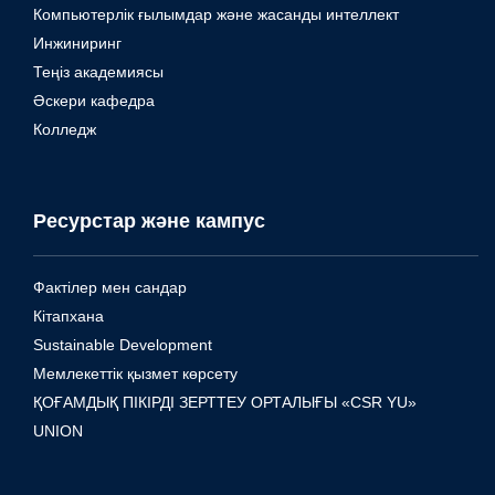
Компьютерлік ғылымдар және жасанды интеллект
Инжиниринг
Теңіз академиясы
Әскери кафедра
Колледж
Ресурстар және кампус
Фактілер мен сандар
Кітапхана
Sustainable Development
Мемлекеттік қызмет көрсету
ҚОҒАМДЫҚ ПІКІРДІ ЗЕРТТЕУ ОРТАЛЫҒЫ «CSR YU»
UNION