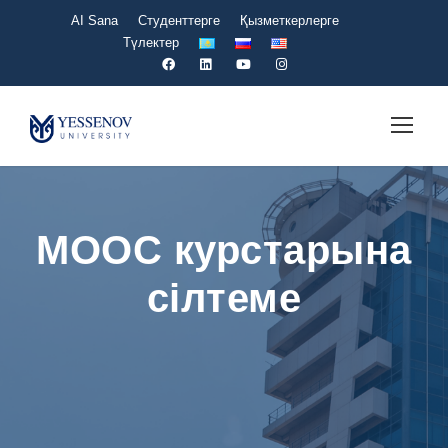
AI Sana
Студенттерге
Қызметкерлерге
Түлектер
MOOC курстарына
сілтеме