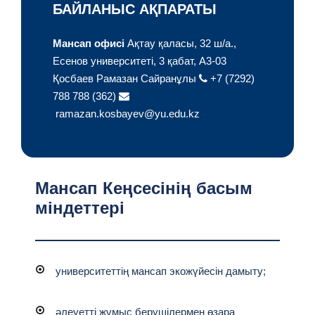
БАЙЛАНЫС АҚПАРАТЫ
Мансап офисі
Ақтау қаласы, 32 ш/а.,
Есенов университеті,
3 қабат, A3-03
Қосбаев Рамазан Сайранұлы
+7 (7292)
788 788 (362)
ramazan.kosbayev@yu.edu.kz
Мансап Кеңсесінің басым
міндеттері
университеттің мансап экожүйесін дамыту;
әлеуетті жұмыс берушілермен өзара