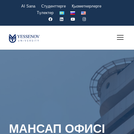
AI Sana
Студенттерге
Қызметкерлерге
Түлектер
МАНСАП ОФИСІ