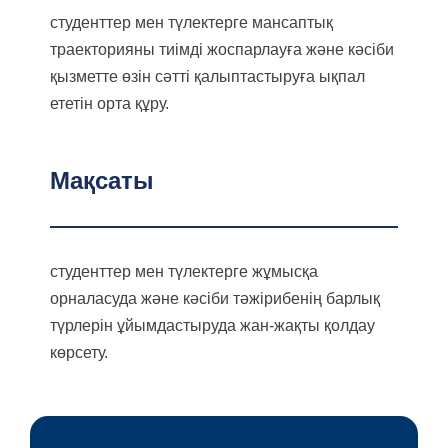
студенттер мен түлектерге мансаптық
траекторияны тиімді жоспарлауға және кәсіби
қызметте өзін сәтті қалыптастыруға ықпал
ететін орта құру.
Мақсаты
студенттер мен түлектерге жұмысқа
орналасуда және кәсіби тәжірибенің барлық
түрлерін ұйымдастыруда жан-жақты қолдау
көрсету.