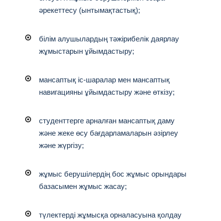
әрекеттесу (ынтымақтастық);
білім алушылардың тәжірибелік даярлау
жұмыстарын ұйымдастыру;
мансаптық іс-шаралар мен мансаптық
навигацияны ұйымдастыру және өткізу;
студенттерге арналған мансаптық даму
және жеке өсу бағдарламаларын әзірлеу
және жүргізу;
жұмыс берушілердің бос жұмыс орындары
базасымен жұмыс жасау;
түлектерді жұмысқа орналасуына қолдау