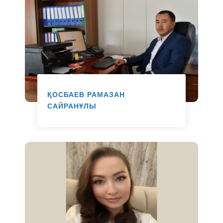
ҚОСБАЕВ РАМАЗАН
САЙРАНҰЛЫ
"Мансап офисі" басшысы м.а.