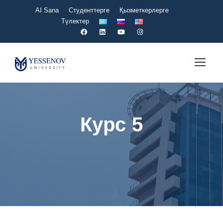
AI Sana
Студенттерге
Қызметкерлерге
Түлектер
Курс 5