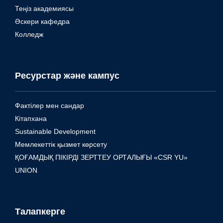
Теңіз академиясы
Әскери кафедра
Колледж
Ресурстар және кампус
Фактілер мен сандар
Кітапхана
Sustainable Development
Мемлекеттік қызмет көрсету
ҚОҒАМДЫҚ ПІКІРДІ ЗЕРТТЕУ ОРТАЛЫҒЫ «CSR YU»
UNION
Талапкерге