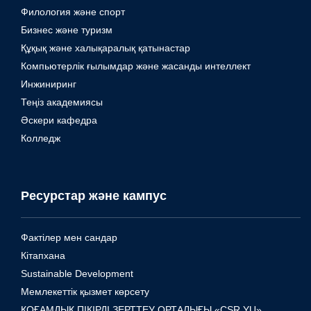
Филология және спорт
Бизнес және туризм
Құқық және халықаралық қатынастар
Компьютерлік ғылымдар және жасанды интеллект
Инжиниринг
Теңіз академиясы
Әскери кафедра
Колледж
Ресурстар және кампус
Фактілер мен сандар
Кітапхана
Sustainable Development
Мемлекеттік қызмет көрсету
ҚОҒАМДЫҚ ПІКІРДІ ЗЕРТТЕУ ОРТАЛЫҒЫ «CSR YU»