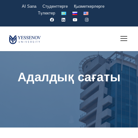
AI Sana
Студенттерге
Қызметкерлерге
Түлектер
Адалдық сағаты