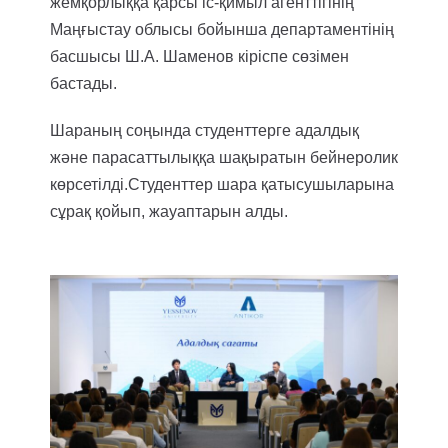
жемқорлыққа қарсы іс-қимыл агенттігінің
Маңғыстау облысы бойынша департаментінің
басшысы Ш.А. Шаменов кіріспе сөзімен
бастады.
Шараның соңында студенттерге адалдық
және парасаттылыққа шақыратын бейнеролик
көрсетілді.
Студенттер шара қатысушыларына
сұрақ қойып, жауаптарын алды.