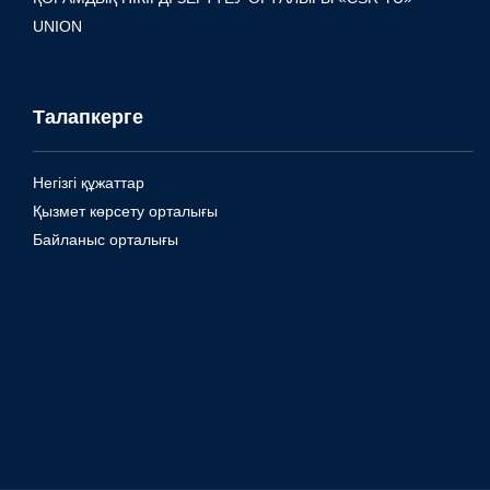
UNION
Талапкерге
Негізгі құжаттар
Қызмет көрсету орталығы
Байланыс орталығы