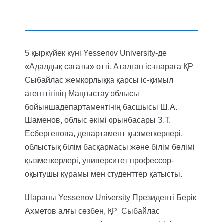
5 қыркүйек күні Yessenov University-де
«Адалдық сағаты» өтті. Аталған іс-шараға ҚР
Сыбайлас жемқорлыққа қарсы іс-қимыл
агенттігінің Маңғыстау облысы
бойыншадепартаментінің басшысы Ш.А.
Шаменов, облыс әкімі орынбасары З.Т.
Есбергенова, департамент қызметкерлері,
облыстық білім басқармасы және білім бөлімі
қызметкерлері, университет профессор-
оқытушы құрамы мен студенттер қатысты.
Шараны Yessenov University Президенті Берік
Ахметов алғы сөзбен, ҚР Сыбайлас