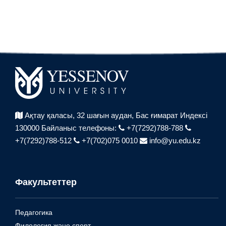
Ақтау қаласы, 32 шағын аудан,
Бас ғимарат Индексі
130000
Байланыс телефоны:
+7(7292)788-788
+7(7292)788-512
+7(702)075 0010
info@yu.edu.kz
Факультеттер
Педагогика
Филология және спорт