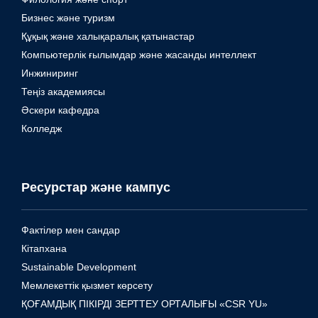
Бизнес және туризм
Құқық және халықаралық қатынастар
Компьютерлік ғылымдар және жасанды интеллект
Инжиниринг
Теңіз академиясы
Әскери кафедра
Колледж
Ресурстар және кампус
Фактілер мен сандар
Кітапхана
Sustainable Development
Мемлекеттік қызмет көрсету
ҚОҒАМДЫҚ ПІКІРДІ ЗЕРТТЕУ ОРТАЛЫҒЫ «CSR YU»