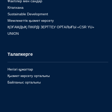
Фактілер мен сандар
Кітапхана
Sustainable Development
Мемлекеттік қызмет көрсету
ҚОҒАМДЫҚ ПІКІРДІ ЗЕРТТЕУ ОРТАЛЫҒЫ «CSR YU»
UNION
Талапкерге
Негізгі құжаттар
Қызмет көрсету орталығы
Байланыс орталығы