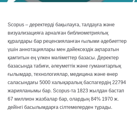
Scopus – деректерді бақылауға, талдауға және
визуализацияға арналған библиометриялық
құралдары бар рецензияланған ғылыми әдебиеттер
үшін аннотациялары мен дәйексөздік ақпаратын
қамтитын ең үлкен мәліметтер базасы. Деректер
базасында табиғи, әлеуметтік және гуманитарлық
ғылымдар, технологиялар, медицина және өнер
саласындағы 5000 халықаралық баспагердің 22794
жарияланымы бар. Scopus-та 1823 жылдан бастап
67 миллион жазбалар бар, олардың 84% 1970 ж.
дейінгі басылымдарға сілтемелерден тұрады.