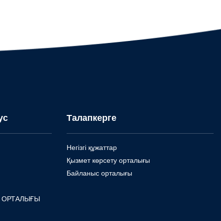
ус
Талапкерге
Негізгі құжаттар
Қызмет көрсету орталығы
Байланыс орталығы
У ОРТАЛЫҒЫ