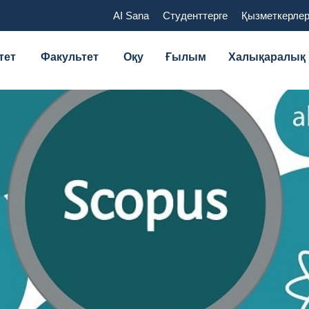
AI Sana
Студенттерге
Қызметкерлер
тет
Факультет
Оқу
Ғылым
Халықаралық