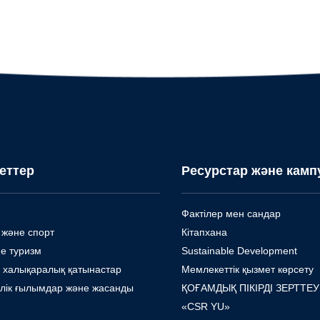
еттер
Ресурстар және камп
Фактілер мен сандар
 және спорт
Кітапхана
е туризм
Sustainable Development
 халықаралық қатынастар
Мемлекеттік қызмет көрсету
лік ғылымдар және жасанды
ҚОҒАМДЫҚ ПІКІРДІ ЗЕРТТЕ
«CSR YU»