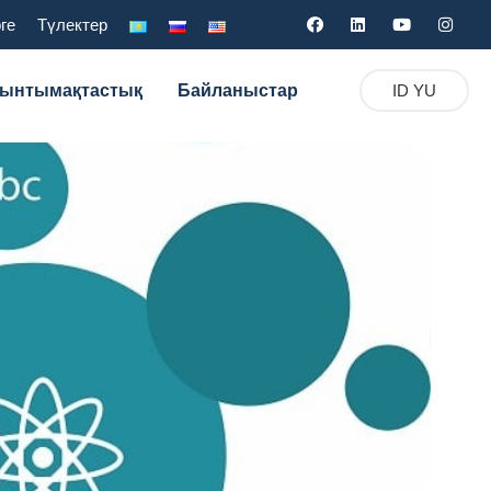
ге
Түлектер
 ынтымақтастық
Байланыстар
ID YU