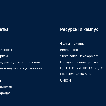
теты
Ресурсы и кампус
Факты и цифры
и спорт
Библиотека
уризм
Sustainable Development
еждународные отношения
Государственные услуги
ные науки и искусственный
ЦЕНТР ИЗУЧЕНИЯ ОБЩЕСТ
МНЕНИЯ «CSR YU»
г
UNION
кадемия
афедра