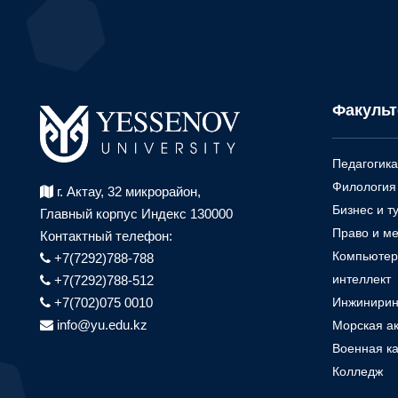
Факуль
Педагогика
Филология 
г. Актау, 32 микрорайон,
Бизнес и т
Главный корпус Индекс 130000
Право и м
Контактный телефон:
Компьютер
+7(7292)788-788
интеллект
+7(7292)788-512
+7(702)075 0010
Инжинирин
info@yu.edu.kz
Морская а
Военная к
Колледж