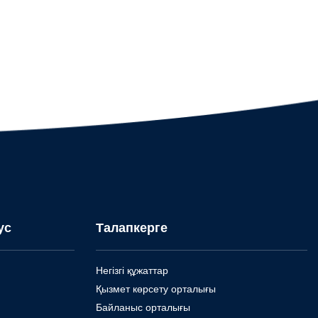
ус
Талапкерге
Негізгі құжаттар
Қызмет көрсету орталығы
Байланыс орталығы