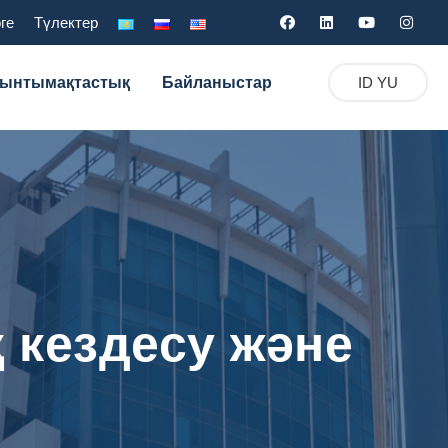
ге
Түлектер
 ынтымақтастық
Байланыстар
ID YU
 кездесу және