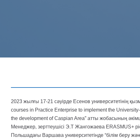
2023 жылғы 17-21 сәуірде Есенов университетінің қызм
courses in Practice Enterprise to implement the University
the development of Caspian Area” атты жобасының әкім
Менеджер, зерттеушісі Э.Т Жангожаева ERASMUS+ pi
Польшадағы Варшава университетінде “білім беру жән