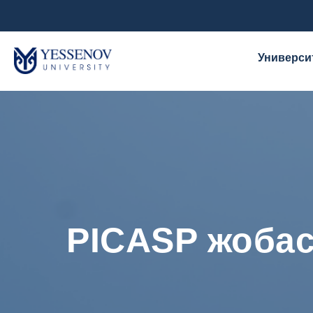
Универси
PICASP жобас