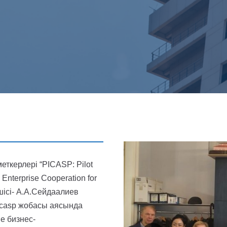
еткерлері “PICASP: Pilot
- Enterprise Cooperation for
шісі- А.А.Сейдаалиев
casp жобасы аясында
е бизнес-