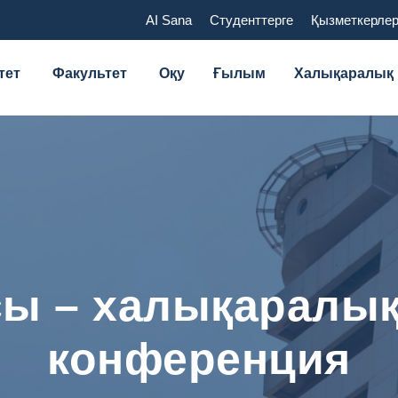
AI Sana
Студенттерге
Қызметкерлер
тет
Факультет
Оқу
Ғылым
Халықаралық
ы – халықаралық
конференция