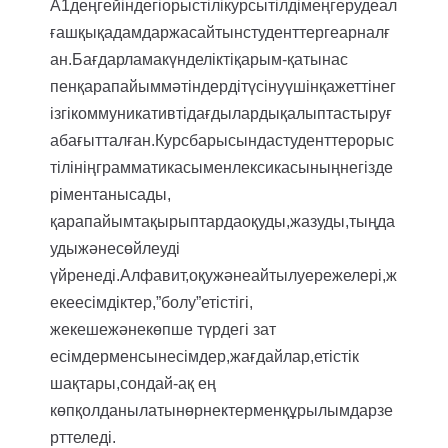
А1деңгейіндегіорыстілікурсытілдімеңгерудеал
ғашқықадамдаржасайтынстуденттергеарналғ
ан.Бағдарламакүнделіктіқарым-қатынас
пенқарапайыммәтіндердітүсінуүшінқажеттінег
ізгікоммуникативтідағдылардықалыптастыруғ
абағытталған.Курсбарысындастуденттерорыс
тілініңграмматикасыменлексикасыныңнегізде
ріментанысады,
қарапайымтақырыптардаоқуды,жазуды,тыңда
удыжәнесөйлеуді
үйренеді.Алфавит,оқужәнеайтылуережелері,ж
екеесімдіктер,”болу”етістігі,
жекешежәнекөпше түрдегі зат
есімдерменсынесімдер,жағдайлар,етістік
шақтары,сондай-ақ ең
көпқолданылатынөрнектерменқұрылымдарзе
рттеледі.