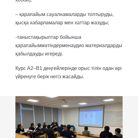
– қарапайым сауалнамаларды толтыруды,
қысқа хабарламалар мен хаттар жазуды;
-таныстақырыптар бойынша
қарапайыммәтіндерменаудио материалдарды
қабылдауды игереді.
Курс А2–B1 деңгейлерінде орыс тілін одан әрі
үйренуге берік негіз жасайды.