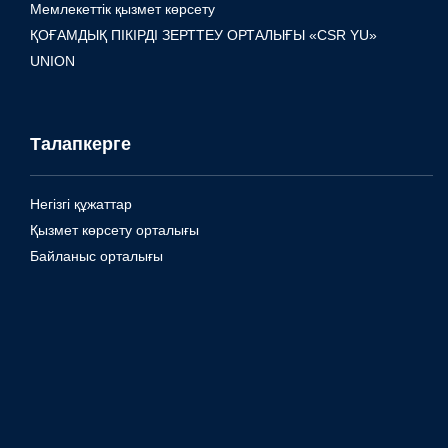
Мемлекеттік қызмет көрсету
ҚОҒАМДЫҚ ПІКІРДІ ЗЕРТТЕУ ОРТАЛЫҒЫ «CSR YU»
UNION
Талапкерге
Негізгі құжаттар
Қызмет көрсету орталығы
Байланыс орталығы