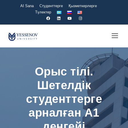
AI Sana
Студенттерге
Қызметкерлерге
Түлектер
Орыс тілі.
Шетелдік
студенттерге
арналған А1
деңгейі