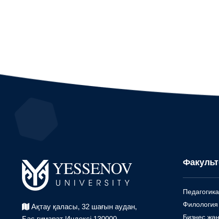
Факульт
Педагогика
Филология
Ақтау қаласы, 32 шағын аудан,
Бизнес жән
Бас ғимарат Индексі 130000