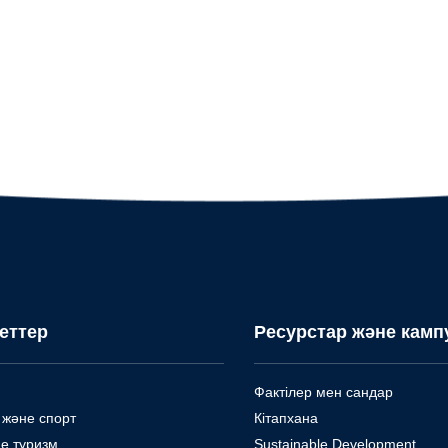
еттер
Ресурстар және камп
Фактілер мен сандар
 және спорт
Кітапхана
е туризм
Sustainable Development