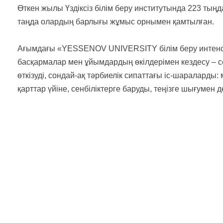
Өткен жылы Үздіксіз білім беру институтында 223 тыңда
таңда олардың барлығы жұмыс орнымен қамтылған.
Ағымдағы «YESSENOV UNIVERSITY білім беру интенсив
басқармалар мен ұйымдардың өкілдерімен кездесу – 
өткізуді, сондай-ақ тәрбиелік сипаттағы іс-шараларды:
қарттар үйіне, сенбіліктерге баруды, теңізге шығумен