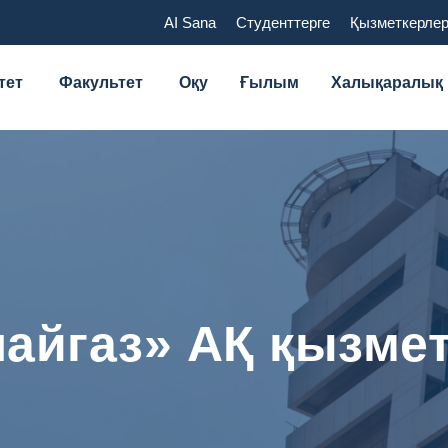
AI Sana
Студенттерге
Қызметкерлер
тет
Факультет
Оқу
Ғылым
Халықаралық
айгаз» АҚ қызмет