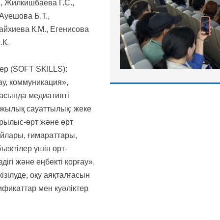
., Жилкишбаева Г.С.,
Ауешова Б.Т.,
айхиева К.М., Егенисова
.К.
ер (SOFT SKILLS):
ау, коммуникация»,
ласында медиативті
ржылық сауаттылық: жеке
Жарылыс-өрт және өрт
жайлары, ғимараттары,
ектілер үшін өрт-
ігі және еңбекті қорғау»,
кізілуде, оқу аяқталғасын
икаттар мен куәліктер