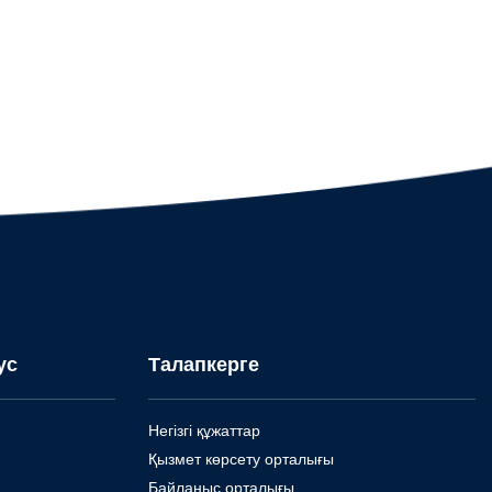
ус
Талапкерге
Негізгі құжаттар
Қызмет көрсету орталығы
Байланыс орталығы