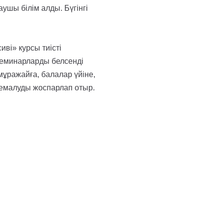
ушы білім алды. Бүгінгі
і» курсы тиісті
семинарларды белсенді
 мұражайға, балалар үйіне,
 демалуды жоспарлап отыр.