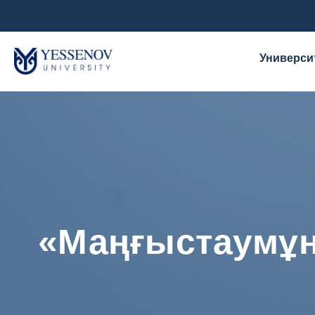
Универси
«Маңғыстаумұн