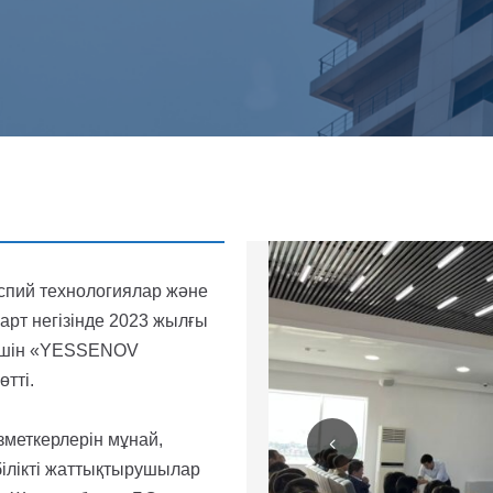
спий технологиялар және
арт негізінде 2023 жылғы
 үшін «YESSENOV
тті.
меткерлерін мұнай,
білікті жаттықтырушылар