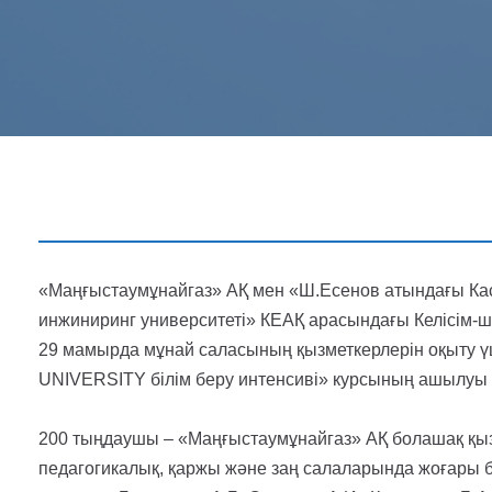
«Маңғыстаумұнайгаз» АҚ мен «Ш.Есенов атындағы Ка
инжиниринг университеті» КЕАҚ арасындағы Келісім-ш
29 мамырда мұнай саласының қызметкерлерін оқыту
UNIVERSITY білім беру интенсиві» курсының ашылуы ө
200 тыңдаушы – «Маңғыстаумұнайгаз» АҚ болашақ қыз
педагогикалық, қаржы және заң салаларында жоғары 