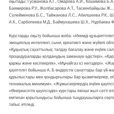
оқытады: Гусманова А.Г., Омарова А.И., Кошимова Б.А
Баямирова Р.У., Жолбасарова А.Т., Таскинбайқызы Ж., 
Сүлейменова Б.С., Тайжанова Л.С., Абилшеева Р.К., Ш
А.К., Сарбопеева М.Д., Баймухашева Ш.Х., Нұрбаева Ф
Курстарды оқыту бойынша жоба: «Икемді құзыреттілікт
эмоциялық интеллект, сыни, креативті және жүйелі ойл
«Құқықтық сауаттылық: талдау бағалау және еңбек са
процедураларды қолданудың заманауи әдістері», «Қа
қаржы және кәсіпкерлік», «Мұнайгаз ісі негіздері». «
қауіптілігі бойынша А, Б өндірістік санаттары бар үй-
құрылыстары мен қондырғылары бар қызметкерлер, объ
техникалық минимум», «Жұмыскерлердің еңбек қауіпсізд
«Өнеркәсіптік қауіпсіздік» курстары екінші жыл сәтті өт
емтихан қорытындысы бойынша тыңдаушыларға сертиф
табыс етіледі.