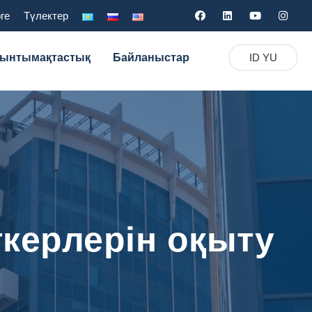
ге
Түлектер
 ынтымақтастық
Байланыстар
ID YU
керлерін оқыту