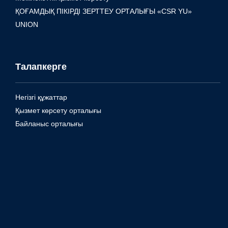
ҚОҒАМДЫҚ ПІКІРДІ ЗЕРТТЕУ ОРТАЛЫҒЫ «CSR YU»
UNION
Талапкерге
Негізгі құжаттар
Қызмет көрсету орталығы
Байланыс орталығы