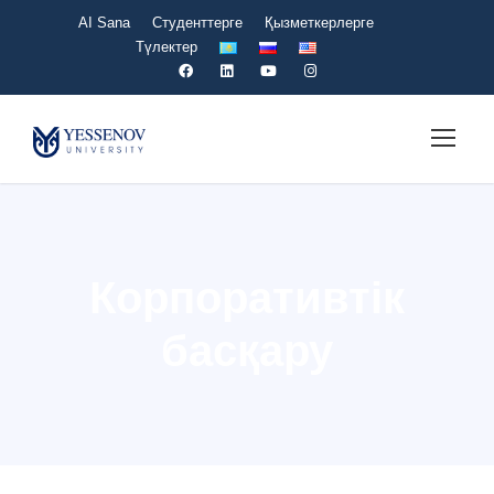
AI Sana
Студенттерге
Қызметкерлерге
Түлектер
Корпоративтік
басқару