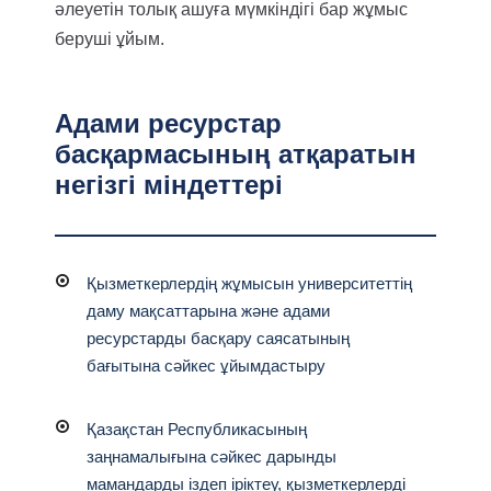
әлеуетін толық ашуға мүмкіндігі бар жұмыс
беруші ұйым.
Адами ресурстар
басқармасының атқаратын
негізгі міндеттері
Қызметкерлердің жұмысын университеттің
даму мақсаттарына және адами
ресурстарды басқару саясатының
бағытына сәйкес ұйымдастыру
Қазақстан Республикасының
заңнамалығына сәйкес дарынды
мамандарды іздеп іріктеу, қызметкерлерді