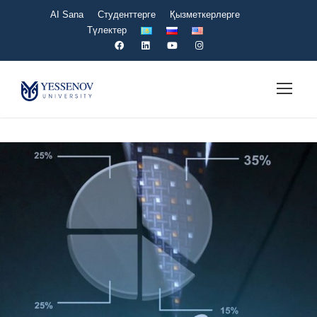
AI Sana
Студенттерге
Қызметкерлерге
Түлектер