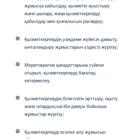
жұмысқа қабылдау, қызметін ауыстыру
және шығару, жаңа қызметкерлерді
қабылдау мен қозғалысын рәсімдеу;
Қызметкерлердің уәждеме жүйесін дамыту,
ынталандыру жұмыстарын үздіксіз жүргізу;
Меритократия қағидаттарына сүйене
отырып, қызметкерлерді бағалау,
көтермелеу.
Қызметкерлердің біліктілігін арттыру, оқыту
және олардың кәсіби дамуы бойынша
жұмыстар жүргізу;
Қызметкерлерді есепке алу жұмысын