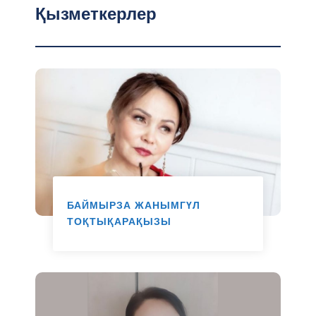
Қызметкерлер
БАЙМЫРЗА ЖАНЫМГҮЛ
ТОҚТЫҚАРАҚЫЗЫ
Адами ресурстар басқарма басшысы