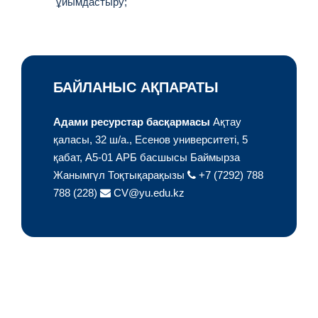
ұйымдастыру;
БАЙЛАНЫС АҚПАРАТЫ
Адами ресурстар басқармасы
Ақтау
қаласы, 32 ш/а., Есенов университеті,
5
қабат, A5-01 АРБ басшысы
Баймырза
Жанымгүл Тоқтықарақызы
+7 (7292) 788
788 (228)
CV@yu.edu.kz