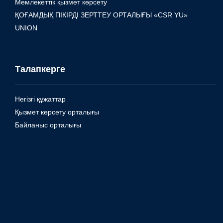
Мемлекеттік қызмет көрсету
ҚОҒАМДЫҚ ПІКІРДІ ЗЕРТТЕУ ОРТАЛЫҒЫ «CSR YU»
UNION
Талапкерге
Негізгі құжаттар
Қызмет көрсету орталығы
Байланыс орталығы