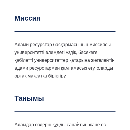
Миссия
Адами ресурстар басқармасының миссиясы –
университетті әлемдегі үздік, бәсекеге
қабілетті университеттер қатарына жетелейтін
адами ресурстармен қамтамасыз ету, оларды
ортақ мақсатқа біріктіру.
Танымы
Адамдар өздерін құнды санайтын және өз