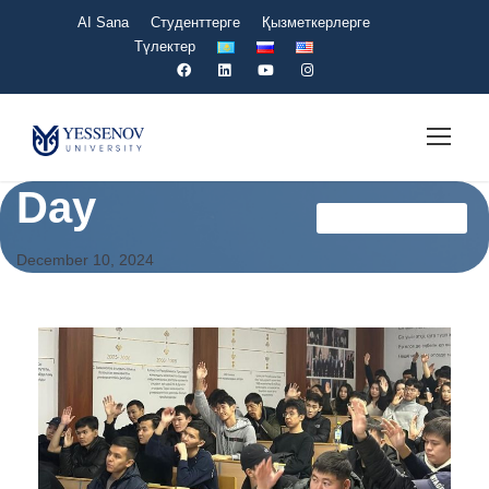
AI Sana
Студенттерге
Қызметкерлерге
Түлектер
Day
Мансап Офисі Kz
December 10, 2024