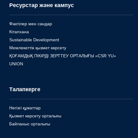
Ресурстар және кампус
Фактілер мен сандар
Кітапхана
Sustainable Development
Мемлекеттік қызмет көрсету
ҚОҒАМДЫҚ ПІКІРДІ ЗЕРТТЕУ ОРТАЛЫҒЫ «CSR YU»
UNION
Талапкерге
Негізгі құжаттар
Қызмет көрсету орталығы
Байланыс орталығы