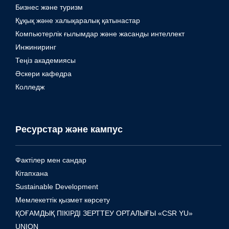
Бизнес және туризм
Құқық және халықаралық қатынастар
Компьютерлік ғылымдар және жасанды интеллект
Инжиниринг
Теңіз академиясы
Әскери кафедра
Колледж
Ресурстар және кампус
Фактілер мен сандар
Кітапхана
Sustainable Development
Мемлекеттік қызмет көрсету
ҚОҒАМДЫҚ ПІКІРДІ ЗЕРТТЕУ ОРТАЛЫҒЫ «CSR YU»
UNION