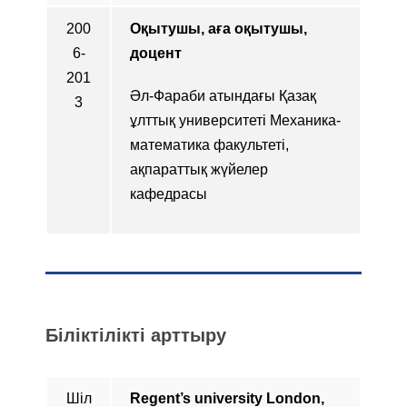
200
Оқытушы, аға оқытушы,
6-
доцент
201
Әл-Фараби атындағы Қазақ
3
ұлттық университеті Механика-
математика факультеті,
ақпараттық жүйелер
кафедрасы
Біліктілікті арттыру
Шіл
Regent’s university London,