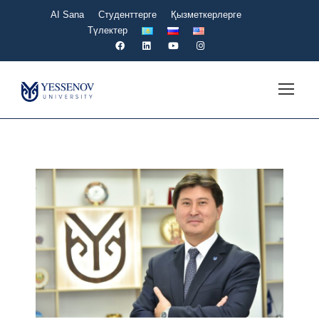
AI Sana
Студенттерге
Қызметкерлерге
Түлектер