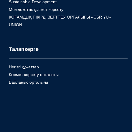
Sustainable Development
Мемлекеттік қызмет көрсету
ҚОҒАМДЫҚ ПІКІРДІ ЗЕРТТЕУ ОРТАЛЫҒЫ «CSR YU»
UNION
Талапкерге
Негізгі құжаттар
Қызмет көрсету орталығы
Байланыс орталығы