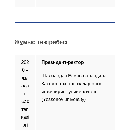
Жұмыс тәжірибесі
202
Президент-ректор
0 –
Шахмардан Есенов атындағы
жы
Каспий технологиялар және
лда
инжиниринг университеті
н
(Yessenov university)
бас
тап
қазі
ргі