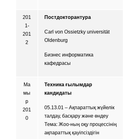
201
Постдокторантура
1-
Carl von Ossietzky universität
201
Oldenburg
2
Бизнес информатика
кафедрасы
Mа
Техника ғылымдар
мы
кандидаты
р
05.13.01 – Ақпараттық жүйелік
201
талдау, басқару және өндеу
0
Тема: Жоо-ның оқу процессінің
ақпараттық қауіпсіздігін