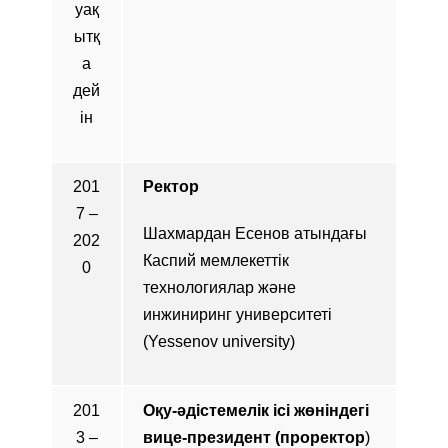
уақ
ытқ
а
дей
ін
201
Ректор
7 –
Шахмардан Есенов атындағы
202
Каспий мемлекеттік
0
технологиялар және
инжиниринг университеті
(Yessenov university)
201
Оқу-әдістемелік ісі жөніндегі
3 –
вице-президент (проректор
)