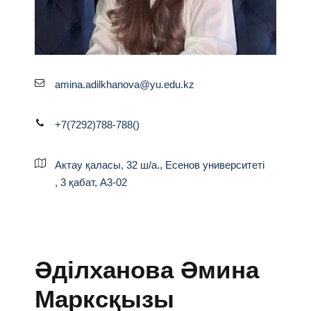
amina.adilkhanova@yu.edu.kz
+7(7292)788-788()
Актау қаласы, 32 ш/а., Есенов университеті
, 3 қабат, А3-02
Әділханова Әмина
Марксқызы