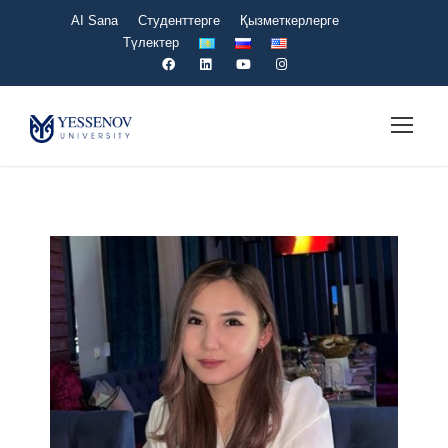
AI Sana
Студенттерге
Қызметкерлерге
Түлектер