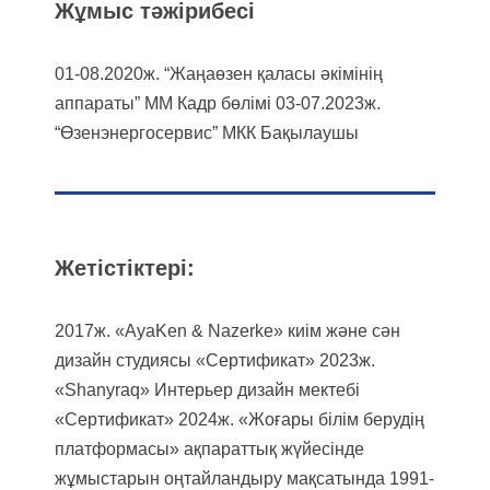
Жұмыс тәжірибесі
01-08.2020ж. “Жаңаөзен қаласы әкімінің
аппараты” ММ Кадр бөлімі
03-07.2023ж.
“Өзенэнергосервис” МКК Бақылаушы
Жетістіктері:
2017ж. «AyaKen & Nazerke» киім және сән
дизайн студиясы «Сертификат»
2023ж.
«Shanyraq» Интерьер дизайн мектебі
«Сертификат»
2024ж. «Жоғары білім берудің
платформасы» ақпараттық жүйесінде
жұмыстарын оңтайландыру мақсатында 1991-