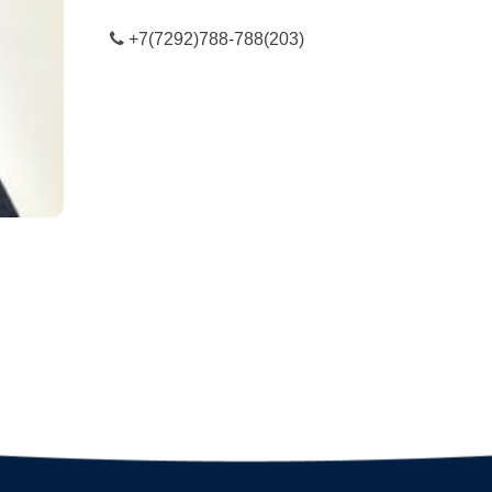
+7(7292)788-788(203)