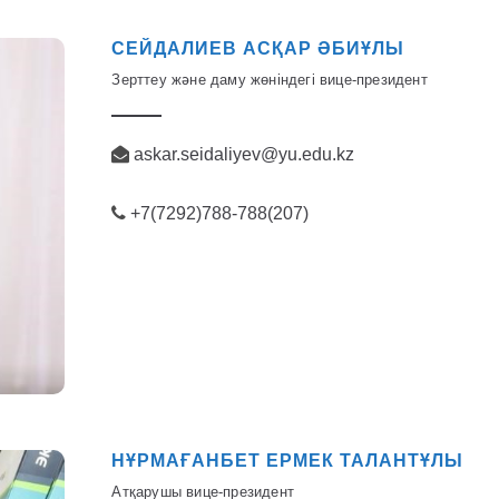
СЕЙДАЛИЕВ АСҚАР ӘБИҰЛЫ
Зерттеу жəне даму жөніндегі вице-президент
askar.seidaliyev@yu.edu.kz
+7(7292)788-788(207)
НҰРМАҒАНБЕТ ЕРМЕК ТАЛАНТҰЛЫ
Атқарушы вице-президент