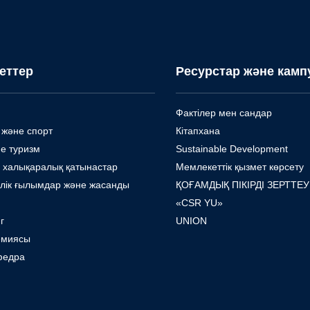
еттер
Ресурстар және камп
Фактілер мен сандар
 және спорт
Кітапхана
е туризм
Sustainable Development
 халықаралық қатынастар
Мемлекеттік қызмет көрсету
лік ғылымдар және жасанды
ҚОҒАМДЫҚ ПІКІРДІ ЗЕРТТЕ
«CSR YU»
г
UNION
емиясы
федра